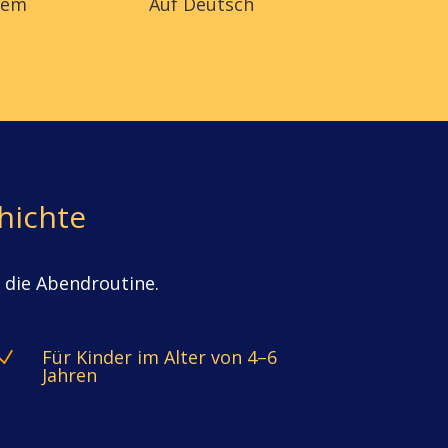
nem
Auf Deutsch
hichte
r die Abendroutine.
Für Kinder im Alter von 4–6
N
Jahren