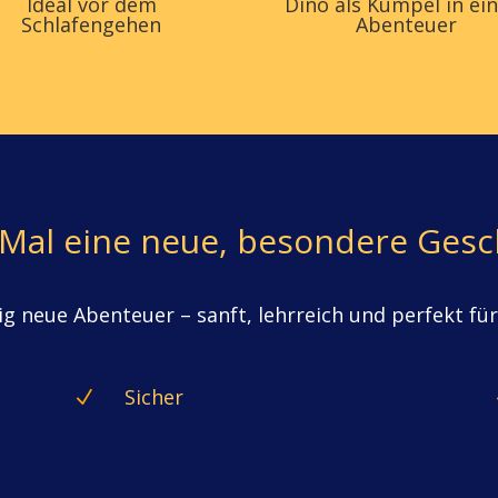
Ideal vor dem
Dino als Kumpel in ei
Schlafengehen
Abenteuer
 Mal eine neue, besondere Gesc
lig neue Abenteuer – sanft, lehrreich und perfekt fü
Sicher
N