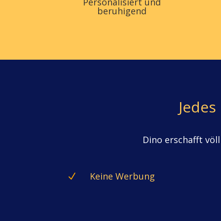
Personalisiert und
beruhigend
Jedes
Dino erschafft völ
Keine Werbung
N