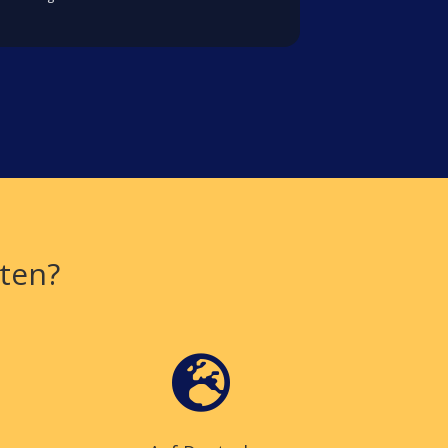
ten?
