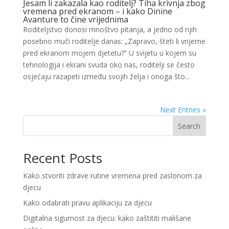
Jesam li zakazala kao roditelj? Tiha krivnja zbog
vremena pred ekranom – i kako Dinine
Avanture to čine vrijednima
Roditeljstvo donosi mnoštvo pitanja, a jedno od njih
posebno muči roditelje danas: „Zapravo, šteti li vrijeme
pred ekranom mojem djetetu?“ U svijetu u kojem su
tehnologija i ekrani svuda oko nas, roditelji se često
osjećaju razapeti između svojih želja i onoga što...
Next Entries »
Search
Recent Posts
Kako stvoriti zdrave rutine vremena pred zaslonom za
djecu
Kako odabrati pravu aplikaciju za djecu
Digitalna sigurnost za djecu: kako zaštititi mališane