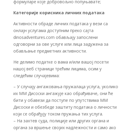
формуларе које добровољно попуњавате;
Категорије корисника личних података
Активности обраде личних података у вези са
онлајн услугама доступним преко сајта
dinosadventures.com обављају запослени
одговорни за ове услуге или лица задужена за
обављање предметних активности.
Не делимо податке о вама и/или вашој посети
нашој веб страници трећим лицима, осим у
следећим случајевима:
– У случају ангажовања пружалаца услуга, уколико
их ММ Дисоски ангажује као обрађиваче, они ће
бити у обавези да поступе по упутствима ММ
Дисоски и обезбеде заштиту података о личности
који се обрађују током пружања тих услуга.
– На захтев суда, полиције или других органа и
органа за вршење својих надлежности и само ако