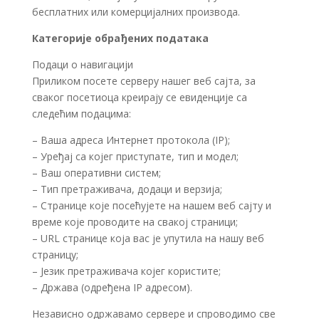
бесплатних или комерцијалних производа.
Категорије обрађених података
Подаци о навигацији
Приликом посете серверу нашег веб сајта, за
сваког посетиоца креирају се евиденције са
следећим подацима:
– Ваша адреса Интернет протокола (IP);
– Уређај са којег приступате, тип и модел;
– Ваш оперативни систем;
– Тип претраживача, додаци и верзија;
– Странице које посећујете на нашем веб сајту и
време које проводите на свакој страници;
– URL странице која вас је упутила на нашу веб
страницу;
– Језик претраживача којег користите;
– Држава (одређена IP адресом).
Независно одржавамо сервере и спроводимо све