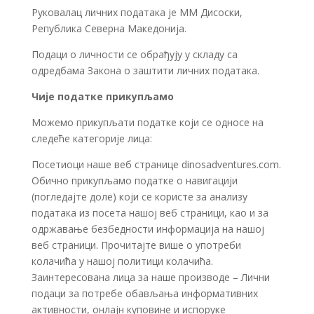
Руковалац личних података је ММ Дисоски,
Република Северна Македонија.
Подаци о личности се обрађују у складу са
одредбама Закона о заштити личних података.
Чије податке прикупљамо
Можемо прикупљати податке који се односе на
следеће категорије лица:
Посетиоци наше веб странице dinosadventures.com.
Обично прикупљамо податке о навигацији
(погледајте доле) који се користе за анализу
података из посета нашој веб страници, као и за
одржавање безбедности информација на нашој
веб страници. Прочитајте више о употреби
колачића у нашој политици колачића.
Заинтересована лица за наше производе – Лични
подаци за потребе обављања информативних
активности, онлајн куповине и испоруке