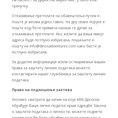
тренутку.
Отказивање претплате на обавештења путем е-
поште је веома једноставно. На дну сваке поруке е-
поште коју ћете примити налази се дугме за
отказивање претплате. Ако желите да ваша имејл
адреса буде потпуно избрисана, пошаљите е-
пошту на
info@dinosadventures.com
како бисте је
потпуно избрисали.
За додатне информације и/или остваривање ваших
права за заштиту личних података можете
контактирати нашег службеника за заштиту личних
података.
Право на подношење захтева
Уколико сматрате да начин на који ММ Дисоски
обрађује Ваше личне податке крши одредбе Закона
о заштити података о личности, можете поднети
захтев који ће бити обрађен на исти начин као и