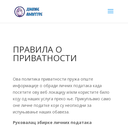
ПРАВИЛА О
ПРИВАТНОСТИ
Ова политика приватности пружа опште
информације о обради личних података када
посетите ову веб локацију и/или користите било
коју од наших услуга преко ње. Прикупљамо само
оне личне податке који су неопходни за
испуњавање наших обавеза.
Руковалац збирке личних података