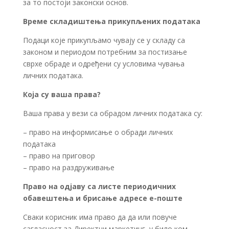
за то постоји законски основ.
Време складиштења прикупљених података
Подаци које прикупљамо чувају се у складу са
законом и периодом потребним за постизање
сврхе обраде и одређени су условима чувања
личних података.
Која су ваша права?
Ваша права у вези са обрадом личних података су:
– право на информисање о обради личних
података
– право на приговор
– право на раздруживање
Право на одјаву са листе периодичних
обавештења и брисање адресе е-поште
Сваки корисник има право да да или повуче
сагласност за Директни маркетинг, у било ком