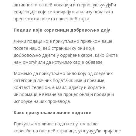
активности на веб локацији интерно, укључујући
евиденције које се креирају и анализу података
пренетих од посета нашег веб сајта.
Подаци које корисници добровољно дају
Лични подаци које прикупљамо приликом ваше
посете нашој веб страници су они које
добровољно дајете у одређене сврхе, како бисте
нам омогућили да испунимо своје обавезе.
Можемо да прикупљамо било коју од следећих
категорија личних података: име и презиме,
контакт телефон, е-маил, адресу и додатне
информације везане за процес онлајн продаје и
испоруке наших производа.
Како прикупљамо личне податке
Прикупљамо личне податке путем вашег
коришћења ове веб странице, укључујући пријавне