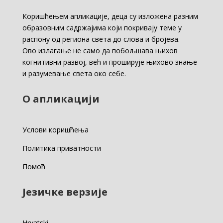
Коришћењем апликације, деца су изложена разним
образовним садржајима који покривају теме у
распону од региона света до слова и бројева.
Ово излагање не само да побољшава њихов
когнитивни развој, већ и проширује њихово знање
и разумевање света око себе.
О апликацији
Услови коришћења
Политика приватности
Помоћ
Језичке верзије
Hrvatski