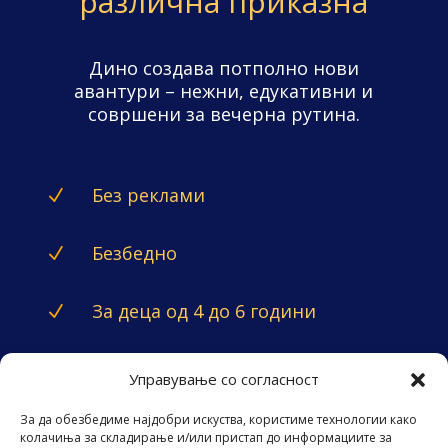
различна приказна
Дино создава потполно нови
авантури – нежни, едукативни и
совршени за вечерна рутина.
Без реклами
N
Безбедно
N
За деца од 4 до 6 години
N
Управување со согласност
За да обезбедиме најдобри искуства, користиме технологии како
колачиња за складирање и/или пристап до информациите за