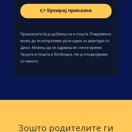
👉 Креирај приказна
Приказната ќе ја добиеш на е-пошта. Повремено
може да ти испратиме уште идеи за авантури со
Дино. Можеш да се одјавиш во секое време.
Твојата е-пошта е безбедна. Не ја споделуваме
со никого.
Зошто родителите ги