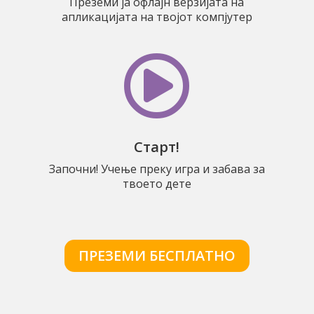
Преземи ја офлајн верзијата на
апликацијата на твојот компјутер

Старт!
Започни! Учење преку игра и забава за
твоето дете
ПРЕЗЕМИ БЕСПЛАТНО