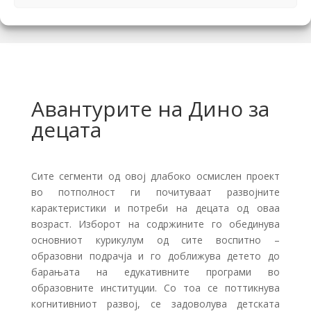
Авантурите на Дино за
децата
Сите сегменти од овој длабоко осмислен проект
во потполност ги почитуваат развојните
карактеристики и потреби на децата од оваа
возраст. Изборот на содржините го обединува
основниот курикулум од сите воспитно –
образовни подрачја и го доближува детето до
барањата на едукативните програми во
образовните институции. Со тоа се поттикнува
когнитивниот развој, се задоволува детската