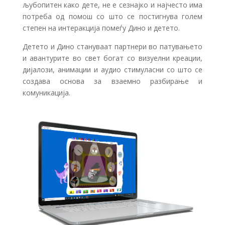
љубопитен како дете, не е сезнајко и најчесто има
потреба од помош со што се постигнува голем
степен на интеракција помеѓу Дино и детето.
Детето и Дино стануваат партнери во патувањето
и авантурите во свет богат со визуелни креации,
дијалози, анимации и аудио стимуласни со што се
создава основа за взаемно разбирање и
комуникација.