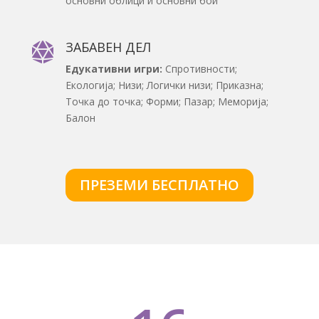
основни облици и основни бои
ЗАБАВЕН ДЕЛ

Едукативни игри:
Спротивности;
Екологија; Низи; Логички низи; Приказна;
Точка до точка; Форми; Пазар; Меморија;
Балон
ПРЕЗЕМИ БЕСПЛАТНО