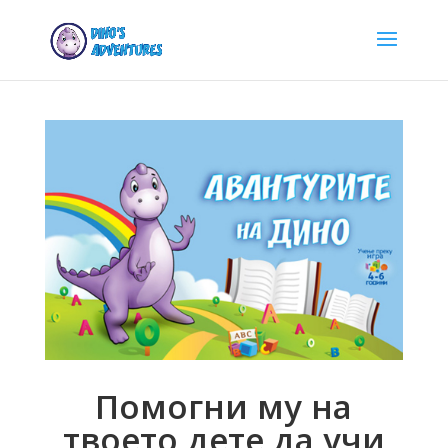
Помогни му на
твоето дете да учи