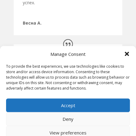
успех.
Весна А.
Manage Consent
To provide the best experiences, we use technologies like cookies to
store and/or access device information. Consenting to these
technologies will allow us to process data such as browsing behavior or
unique IDs on this site. Not consenting or withdrawing consent, may
adversely affect certain features and functions.
Одлична можност за учење преку игра.
Поминав прекрасни мигиви со моето дете.
Accept
Ивана М.
Deny
View preferences