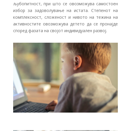
љубопитност, при што се овозможува самостоен
избор за задоволување на истата. Степенот на
комплексност, сложеност и нивото на тежина на
активностите овозможува детето да се пронајде
според фазата на својот индивидуален развој.