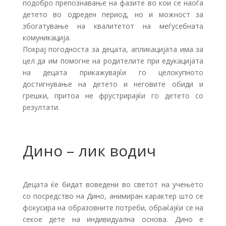
подобро препознавање на фазите во кои се наоѓа
детето во одреден период, но и можност за
збогатување на квалитетот на меѓусебната
комуникација.
Покрај погодноста за децата, апликацијата има за
цел да им помогне на родителите при едукацијата
на децата прикажувајќи го целокупното
достигнување на детето и неговите обиди и
грешки, притоа не фрустрирајќи го детето со
резултати.
Дино – лик водич
Децата ќе бидат воведени во светот на учењето
со посредство на Дино, анимиран карактер што се
фокусира на образовните потреби, обраќајќи се на
секое дете на индивидуална основа. Дино е