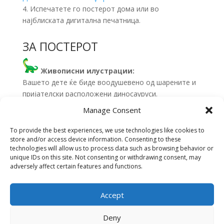
4. Испечатете го постерот дома или во
најблиската дигитална печатница.
ЗА ПОСТЕРОТ
Живописни илустрации:
Вашето дете ќе биде воодушевено од шарените и
пријателски расположени диносауруси.
Manage Consent
Едукативна содржина:
Дознајте ги имињата на овие праисториски
To provide the best experiences, we use technologies like cookies to
суштества додека заедно го истражувате
store and/or access device information. Consenting to these
постерот.
technologies will allow us to process data such as browsing behavior or
unique IDs on this site. Not consenting or withdrawing consent, may
Имагинација:
adversely affect certain features and functions.
Поттикнете ја имагинацијата кај Вашето дете.
Accept
Deny