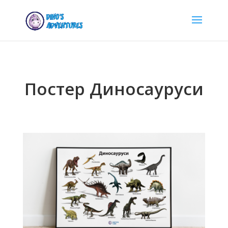
Постер Диносауруси